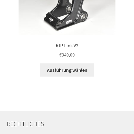
RIP Link V2
€
349,00
Dieses
Ausführung wählen
Produkt
weist
mehrere
Varianten
auf.
Die
Optionen
RECHTLICHES
können
auf