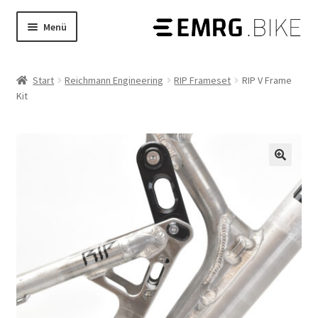
Zur
Zum
Menü
Navigation
Inhalt
Produkte
Untermenü
springen
springen
öffnen
Start
Reichmann Engineering
RIP Frameset
RIP V Frame
Shop
Untermenü
Kit
öffnen
STORIES
Tech Guides
Untermenü
öffnen