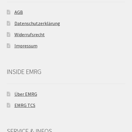
der
AGB
Produktseite
gewählt
Datenschutzerklärung
werden
Widerrufsrecht
Impressum
INSIDE EMRG
Über EMRG
EMRG TCS
SERVICE & INFOS