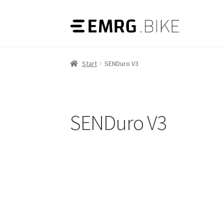
Zur
Zum
Navigation
Inhalt
springen
springen
Start
SENDuro V3
SENDuro V3