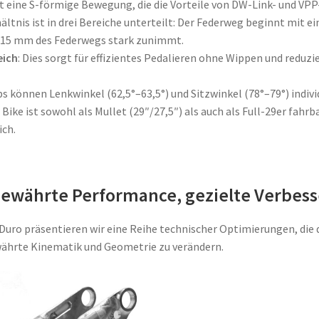
 eine S-förmige Bewegung, die die Vorteile von DW-Link- und VP
ältnis ist in drei Bereiche unterteilt: Der Federweg beginnt mit e
n 15 mm des Federwegs stark zunimmt. ​
eich
: Dies sorgt für effizientes Pedalieren ohne Wippen und reduzi
ips können Lenkwinkel (62,5°–63,5°) und Sitzwinkel (78°–79°) indivi
s Bike ist sowohl als Mullet (29″/27,5″) als auch als Full-29er f
ch.
Bewährte Performance, gezielte Verbes
Duro präsentieren wir eine Reihe technischer Optimierungen, die 
ährte Kinematik und Geometrie zu verändern.