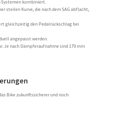
P-Systemen kombiniert.
iner steilen Kurve, die nach dem SAG abflacht,
ert gleichzeitig den Pedalrückschlag bei
duell angepasst werden. ​
ahrbar. Je nach Dämpferaufnahme sind 170 mm
serungen
das Bike zukunftssicherer und noch