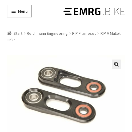
Zur
Zum
Menü
Navigation
Inhalt
Produkte
Untermenü
springen
springen
öffnen
Start
Reichmann Engineering
RIP Frameset
RIP V Mullet
Shop
Untermenü
Links
öffnen
STORIES
Tech Guides
Untermenü
öffnen