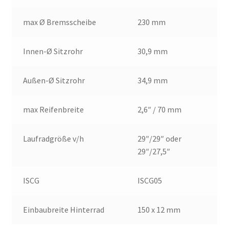
max Ø Bremsscheibe
230 mm
Innen-Ø Sitzrohr
30,9 mm
Außen-Ø Sitzrohr
34,9 mm
max Reifenbreite
2,6″ / 70 mm
Laufradgröße v/h
29″/29″ oder
29″/27,5″
ISCG
ISCG05
Einbaubreite Hinterrad
150 x 12 mm