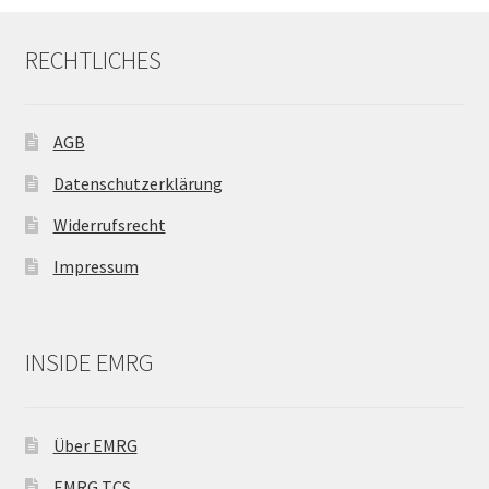
auf
der
RECHTLICHES
Produktseite
gewählt
werden
AGB
Datenschutzerklärung
Widerrufsrecht
Impressum
INSIDE EMRG
Über EMRG
EMRG TCS