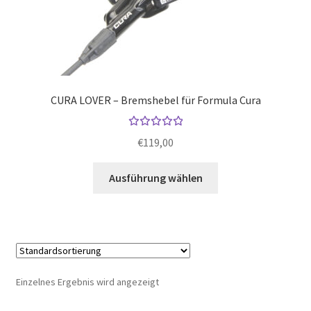
CURA LOVER – Bremshebel für Formula Cura
Bewerte
€
119,00
t mit
5.00
von
Dieses
Ausführung wählen
5
Produkt
weist
mehrere
Varianten
auf.
Die
Einzelnes Ergebnis wird angezeigt
Optionen
können